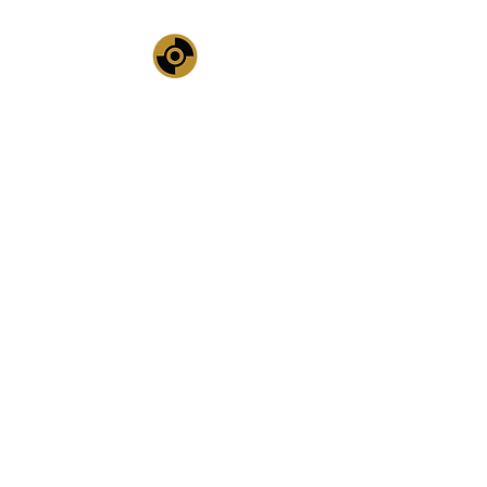
ME
NU